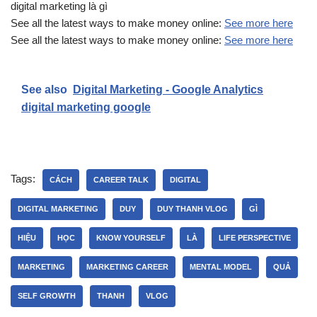
digital marketing là gì
See all the latest ways to make money online:
See more here
See all the latest ways to make money online:
See more here
See also
Digital Marketing - Google Analytics
digital marketing google
Tags:
CÁCH
CAREER TALK
DIGITAL
DIGITAL MARKETING
DUY
DUY THANH VLOG
GÌ
HIỆU
HỌC
KNOW YOURSELF
LÀ
LIFE PERSPECTIVE
MARKETING
MARKETING CAREER
MENTAL MODEL
QUẢ
SELF GROWTH
THANH
VLOG