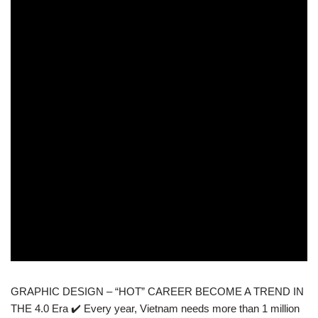
GRAPHIC DESIGN – “HOT” CAREER BECOME A TREND IN
THE 4.0 Era ✔️ Every year, Vietnam needs more than 1 million