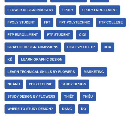
FLOWER DESIGN INDUSTRY
FPOLY
FPOLY ENROLLMENT
FPOLY STUDENT
FPT
FPT POLYTECHNIC
FTP COLLEGE
FTP ENROLLMENT
FTP STUDENT
GIỚI
GRAPHIC DESIGN ADMISSIONS
HIGH SPEED FTP
HOẠ
KẾ
LEARN GRAPHIC DESIGN
LEARN TECHNICAL SKILLS BY FLOWERS
MARKETING
NGÀNH
POLYTECHNIC
STUDY DESIGN
STUDY DESIGN BY FLOWERS
THIẾT
THIỆU
WHERE TO STUDY DESIGN?
ĐẲNG
ĐỒ