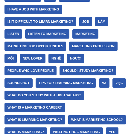
I HAVE A JOB WITH MARKETING
IS IT DIFFICULT TO LEARN MARKETING?
JOB
LÀM
LISTEN
LISTEN TO MARKETING
MARKETING
MARKETING JOB OPPORTUNITIES
MARKETING PROFESSION
MỚI
NEW LOVER
NGHỀ
NGƯỜI
PEOPLE WHO LOVE PEOPLE
SHOULD I STUDY MARKETING?
SOUNDS HOT
TIPS FOR LEARNING MARKETING
VÀ
VIỆC
WHAT DO YOU STUDY WITH A HIGH SALARY?
WHAT IS A MARKETING CAREER?
WHAT IS LEARNING MARKETING?
WHAT IS MARKETING SCHOOL?
WHAT IS MARKETING?
WHAT NOT HOC MARKETING
YÊU