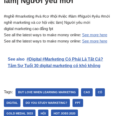
làm| Người yêu mới
#nghề #marketing #và #cơ #hội #việc #làm #Người #yêu #mới
nghề marketing và cơ hội việc làm| Người yêu mới
digital marketing cao đẳng fpt
See all the latest ways to make money online:
See more here
See all the latest ways to make money online:
See more here
See also
#Digital #Marketing Có Phải Là Tất Cả?
Tâm Sự Tuổi 30 digital marketing có khó không
Tags:
BUT LOVE WHEN LEARNING MARKETING
CAO
CÓ
DIGITAL
DO YOU STUDY MARKETING?
FPT
GOLD MEDAL 3033
HỘI
HOT JOBS 2020