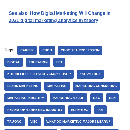
See also
How Digital Marketing Will Change in
2021 digital marketing analytics in theory
Tags:
CAREER
CHỌN
CHOOSE A PROFESSION
DIGITAL
EDUCATION
FPT
IS IT DIFFICULT TO STUDY MARKETING?
KNOWLEDGE
LEARN MARKETING
MARKETING
MARKETING CONSULTING
MARKETING INDUSTRY
MARKETING MAJOR
NÀO
NÊN
REVIEW OF MARKETING INDUSTRY
SUPERTEO
TỐT
TRƯỜNG
VIỆC
WHAT DO MARKETING MAJORS LEARN?